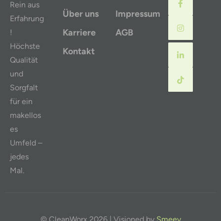
Rein aus
Über uns
Impressum
Erfahrung
Karriere
AGB
!
Höchste
Kontakt
Qualität
und
Sorgfalt
für ein
makellos
es
Umfeld –
jedes
Mal.
© CleanWorx 2026 | Visioned by
Smeev