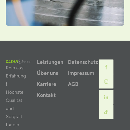
Leistungen
Datenschutz
Rein aus
Über uns
Impressum
Erfahrung
Karriere
AGB
!
Höchste
Kontakt
Qualität
und
Sorgfalt
für ein